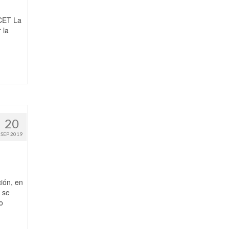
ICET La
 la
20
SEP 2019
ión, en
 se
o