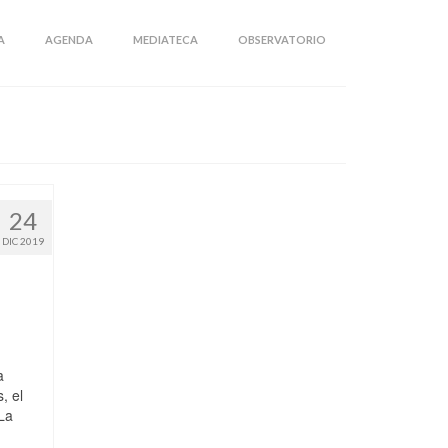
A
AGENDA
MEDIATECA
OBSERVATORIO
24
DIC 2019
a
, el
La
…