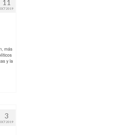
11
OCT 2019
ón, más
líticos
as y la
d
3
OCT 2019