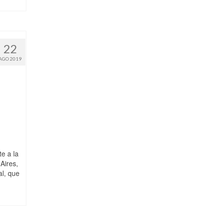
22
AGO 2019
e a la
Aires,
al, que