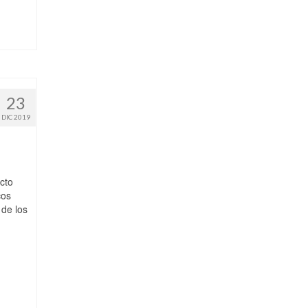
23
DIC 2019
cto
cos
 de los