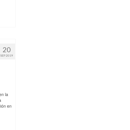
20
SEP 2019
en la
a
ción en