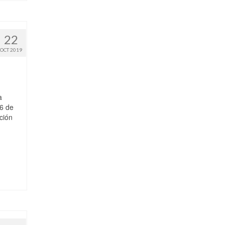
22
OCT 2019
a
26 de
ación