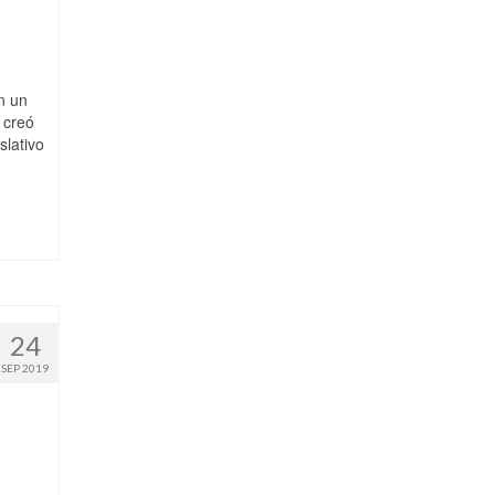
n un
 creó
slativo
24
SEP 2019