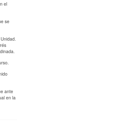
n el
ue se
 Unidad.
erés
rdinada.
urso.
nido
ue ante
al en la