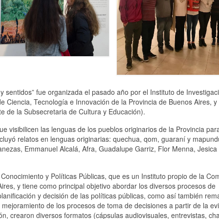
s y sentidos” fue organizada el pasado año por el Instituto de Investigac
de Ciencia, Tecnología e Innovación de la Provincia de Buenos Aires, y 
e de la Subsecretaria de Cultura y Educación).
e visibilicen las lenguas de los pueblos originarios de la Provincia par
incluyó relatos en lenguas originarias: quechua, qom, guaraní y mapun
Llanezas, Emmanuel Alcalá, Afra, Guadalupe Garriz, Flor Menna, Jesica 
 Conocimiento y Políticas Públicas, que es un Instituto propio de la Co
Aires, y tiene como principal objetivo abordar los diversos procesos de
planificación y decisión de las políticas públicas, como así también rem
el mejoramiento de los procesos de toma de decisiones a partir de la ev
ción, crearon diversos formatos (cápsulas audiovisuales, entrevistas, cha