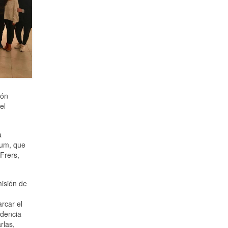
ión
el
a
dum, que
Frers,
misión de
arcar el
idencia
rlas,