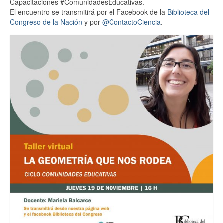
AGENDA
Capacitaciones #ComunidadesEducativas.
El encuentro se transmitirá por el Facebook de la
Biblioteca del
MEDIATECA
Congreso de la Nación
y por
@ContactoCiencia
.
Asimetrías del Conocimiento
Ciencia en imágenes
Científico Se Hace
Comunidades Educativas
Contrapunto
Enciclopedia Oral
Jornadas
La Ciencia del Día Después
Voces y Sentidos