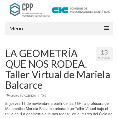
Menu
INSTITUTO
LA GEOMETRÍA
13
Sobre el Instituto
NOV 2020
QUE NOS RODEA.
Integrantes
Taller Virtual de Mariela
Proyectos de Investigación
Balcarce
ACTIVIDADES
posted in:
AGENDA
|
0
INFORMES
El jueves 19 de noviembre a partir de las 16H, la profesora de
PRENSA
Matemática Mariela Balcarce brindará un Taller Virtual bajo el
título de “La geometría que nos rodea”, en el marco del Ciclo de