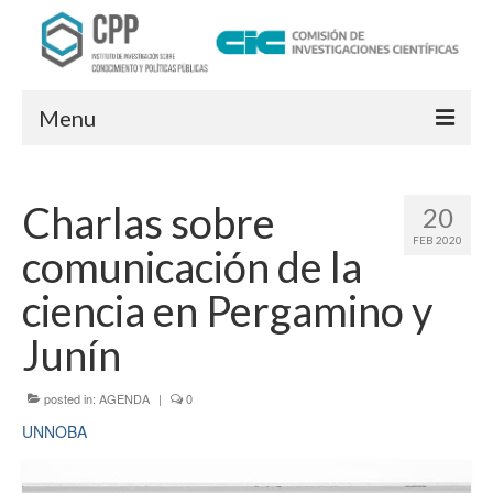
Menu
INSTITUTO
Charlas sobre
20
Sobre el Instituto
FEB 2020
comunicación de la
Integrantes
ciencia en Pergamino y
Proyectos de Investigación
Junín
ACTIVIDADES
posted in:
AGENDA
|
0
INFORMES
UNN
OBA
PRENSA