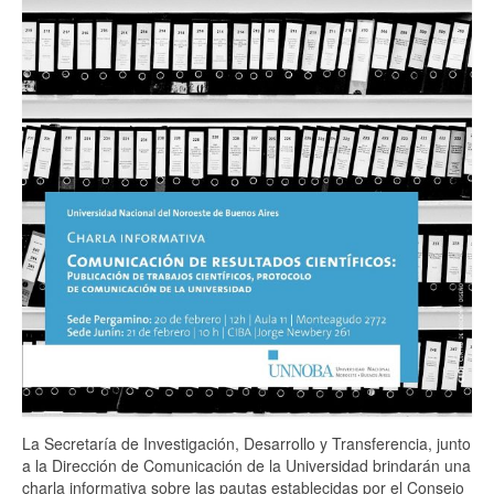
AGENDA
MEDIATECA
Asimetrías del Conocimiento
Ciencia en imágenes
Científico Se Hace
Comunidades Educativas
Contrapunto
Enciclopedia Oral
Jornadas
La Ciencia del Día Después
La Secretaría de Investigación, Desarrollo y Transferencia, junto
Voces y Sentidos
a la Dirección de Comunicación de la Universidad brindarán una
charla informativa sobre las pautas establecidas por el Consejo